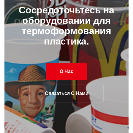
Сосредоточьтесь на
оборудовании для
термоформования
пластика.
О Нас
Связаться С Нами