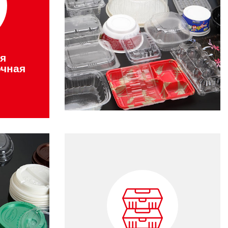
я
чная