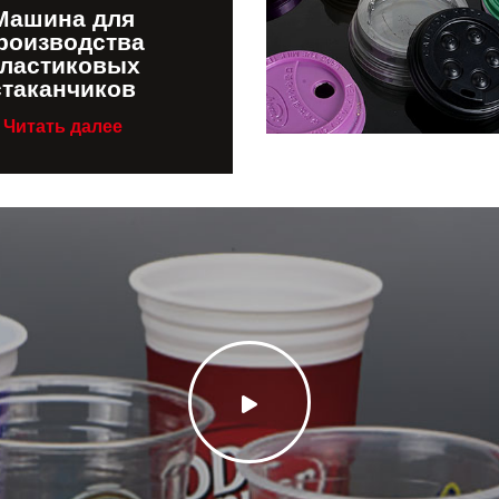
Машина для
роизводства
ластиковых
стаканчиков
Читать далее