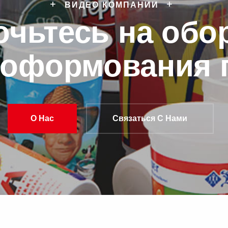
ВИДЕО КОМПАНИИ
очьтесь на обо
моформования п
О Нас
Связаться С Нами