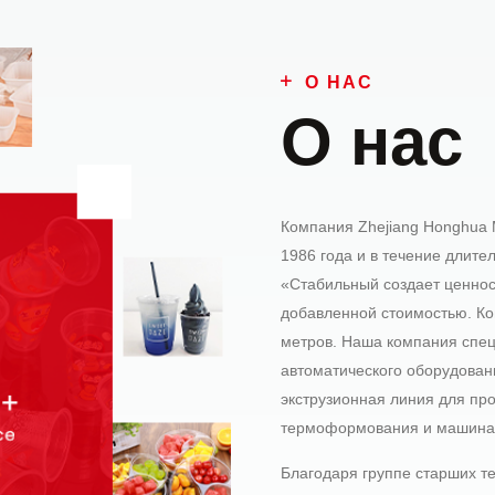
О НАС
О нас
Компания Zhejiang Honghua M
1986 года и в течение длит
«Стабильный создает ценнос
добавленной стоимостью. Ко
метров. Наша компания спец
автоматического оборудовани
экструзионная линия для пр
термоформования и машина д
Благодаря группе старших т