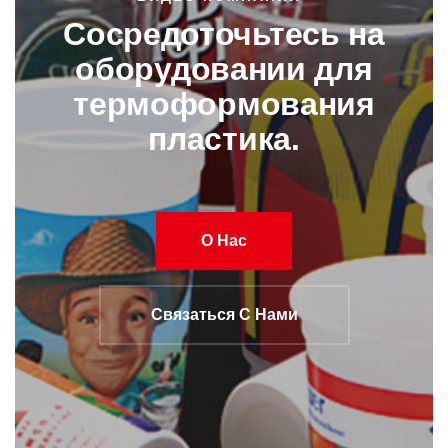
Сосредоточьтесь на
оборудовании для
термоформования
пластика.
О Нас
Связаться С Нами