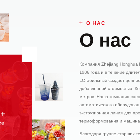
О НАС
О нас
Компания Zhejiang Honghua M
1986 года и в течение длит
«Стабильный создает ценнос
добавленной стоимостью. Ко
метров. Наша компания спец
автоматического оборудовани
экструзионная линия для пр
термоформования и машина д
Благодаря группе старших т