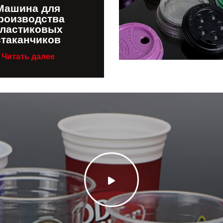
Машина для
роизводства
ластиковых
стаканчиков
Читать далее