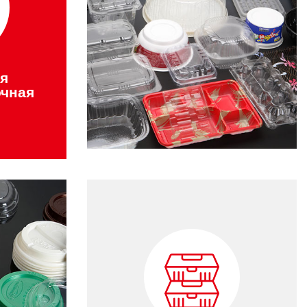
я
чная