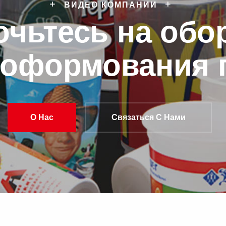
ВИДЕО КОМПАНИИ
очьтесь на обо
моформования п
О Нас
Связаться С Нами