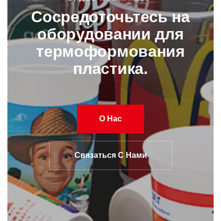
Сосредоточьтесь на
оборудовании для
термоформования
пластика.
О Нас
Связаться С Нами