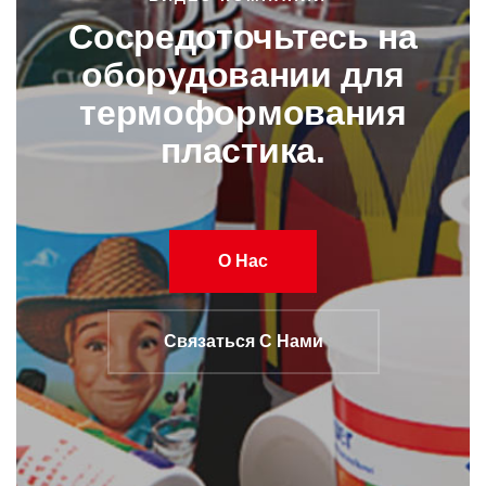
Сосредоточьтесь на
оборудовании для
термоформования
пластика.
О Нас
Связаться С Нами