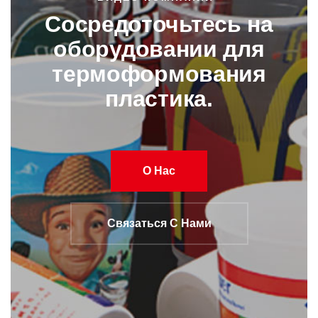
Сосредоточьтесь на
оборудовании для
термоформования
пластика.
О Нас
Связаться С Нами