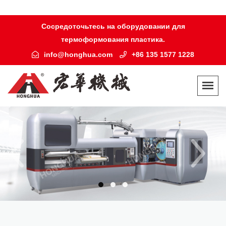
Сосредоточьтесь на оборудовании для
термоформования пластика.
info@honghua.com
+86 135 1577 1228